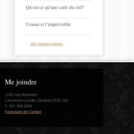
Qu’est-ce qu’une carte du ciel?
Uranus et l’imprévisible
Voir d'autres articles
Me joindre
1283, rue Montcalm
L'Ancienne-Lorette, (Québec) G2E 1X3
T.: 581.309.2909
Formulaire de Contact